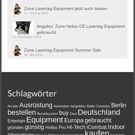
Zone Lasertag Equipment jetzt auch leasen
27. Februar 2017
Angebot: Zone Helios CE Lasertag Equipment
gebraucht
11. September 2016
Zone Lasertag Equipment Summer Sale
29. Mai 2016
Schlagwörter
Ausrüstung
Berlin
Arcade
Automaten
bargeldlos
Battle Company
Deutschland
bestellen
buy
Bezahlsystem
Deal
Equipment
Europa
gebraucht
Entertain
günstig
Indoor
Hi-Tech
iCombat
gründen
Helios Pro
kaufen
Informationen
inhouse Währung
Kartenzahlung
kontaktlos