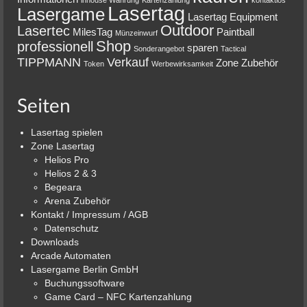
Lasertag
Lasergame
Lasertag Equipment
Outdoor
Lasertec
MilesTag
Paintball
Münzeinwurf
Shop
professionell
sparen
Sonderangebot
Tactical
TIPPMANN
Verkauf
Zone
Zubehör
Token
Werbewirksamkeit
Seiten
Lasertag spielen
Zone Lasertag
Helios Pro
Helios 2 & 3
Begeara
Arena Zubehör
Kontakt / Impressum / AGB
Datenschutz
Downloads
Arcade Automaten
Lasergame Berlin GmbH
Buchungssoftware
Game Card – NFC Kartenzahlung