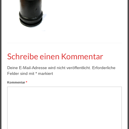
Helios 2 & 3
Helios Pro
Arena Zubehör
Lasergame Berlin GmbH
Game Card – NFC Kartenzahlung
Schreibe einen Kommentar
Buchungssoftware
Deine E-Mail-Adresse wird nicht veröffentlicht.
Erforderliche
Arcade Automaten
Felder sind mit
*
markiert
Kommentar
*
Downloads
Kontakt / Impressum / AGB
Datenschutz