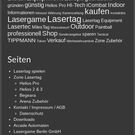
günstig
Indoor
Hi-Tech
iCombat
gründen
Helios Pro
kaufen
Informationen
inhouse Währung
Kartenzahlung
kontaktlos
Lasertag
Lasergame
Lasertag Equipment
Outdoor
Lasertec
MilesTag
Paintball
Münzeinwurf
Shop
professionell
sparen
Sonderangebot
Tactical
TIPPMANN
Verkauf
Zone
Zubehör
Token
Werbewirksamkeit
Seiten
Lasertag spielen
Zone Lasertag
Helios Pro
Helios 2 & 3
Begeara
Arena Zubehör
Kontakt / Impressum / AGB
Datenschutz
Downloads
Arcade Automaten
Lasergame Berlin GmbH