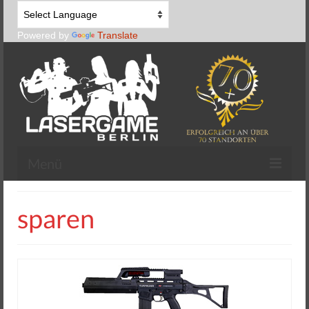
Powered by
Translate
Menü
Lasertag spielen
sparen
Lasertag Equipment
Zone Lasertag
Begeara