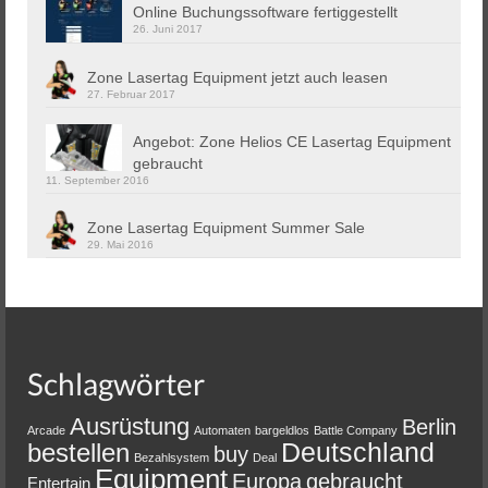
Online Buchungssoftware fertiggestellt
26. Juni 2017
Zone Lasertag Equipment jetzt auch leasen
27. Februar 2017
Angebot: Zone Helios CE Lasertag Equipment
gebraucht
11. September 2016
Zone Lasertag Equipment Summer Sale
29. Mai 2016
Schlagwörter
Ausrüstung
Berlin
Arcade
Automaten
bargeldlos
Battle Company
Deutschland
bestellen
buy
Bezahlsystem
Deal
Equipment
Europa
gebraucht
Entertain