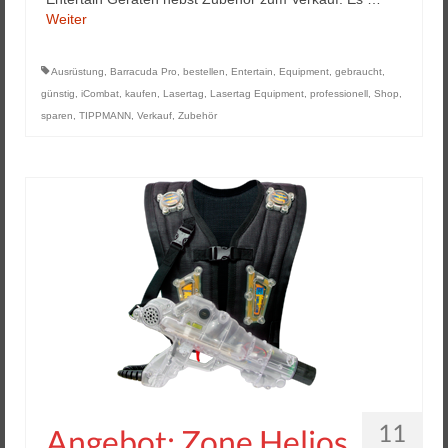
Weiter
Ausrüstung
,
Barracuda Pro
,
bestellen
,
Entertain
,
Equipment
,
gebraucht
,
günstig
,
iCombat
,
kaufen
,
Lasertag
,
Lasertag Equipment
,
professionell
,
Shop
,
sparen
,
TIPPMANN
,
Verkauf
,
Zubehör
11
Angebot: Zone Helios