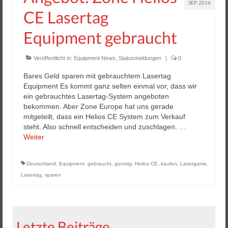
SEP. 2016
CE Lasertag
Equipment gebraucht
Veröffentlicht in:
Equipment News
,
Statusmeldungen
|
0
Bares Geld sparen mit gebrauchtem Lasertag
Equipment Es kommt ganz selten einmal vor, dass wir
ein gebrauchtes Lasertag-System angeboten
bekommen. Aber Zone Europe hat uns gerade
mitgeteilt, dass ein Helios CE System zum Verkauf
steht. Also schnell entscheiden und zuschlagen. …
Weiter
Deutschland
,
Equipment
,
gebraucht
,
günstig
,
Helios CE
,
kaufen
,
Lasergame
,
Lasertag
,
sparen
Letzte Beiträge