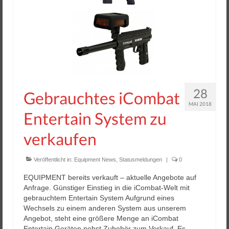
Helios 2 & 3
Helios Pro
Arena Zubehör
Lasergame Berlin GmbH
Game Card – NFC Kartenzahlung
28
Gebrauchtes iCombat
MAI 2018
Buchungssoftware
Entertain System zu
Arcade Automaten
verkaufen
Downloads
Veröffentlicht in:
Equipment News
,
Statusmeldungen
|
0
Kontakt / Impressum / AGB
EQUIPMENT bereits verkauft – aktuelle Angebote auf
Anfrage. Günstiger Einstieg in die iCombat-Welt mit
Datenschutz
gebrauchtem Entertain System Aufgrund eines
Wechsels zu einem anderen System aus unserem
Angebot, steht eine größere Menge an iCombat
Entertain Geräten nebst Zubehör zum Verkauf. Es …