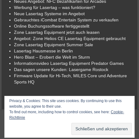
Neues Angebot: NFC Bezahlkarten für Arcades
Werbung für Lasertag – was funktioniert?
Neue Lasertag Systeme im Angebot
Gebrauchtes iCombat Entertain System zu verkaufen
Online Buchungssoftware fertiggestellt
Zone Lasertag Equipment jetzt auch leasen
Angebot: Zone Helios CE Lasertag Equipment gebraucht
Zone Lasertag Equipment Summer Sale
Lasertag Hausmesse in Berlin
Hero Blast – Erobert die Welt im Sturm
Informationsvideo Lasertag Equipment Predator Games
Das sagen unsere Kunden: Lasergame Rostock
Firmware Update für Hi-Tech, MILES Core und Adventure
Sports HQ
© 2026 Lasergame-Berlin der Lasertag-Shop
Privacy & Cookies: This site uses cookies. By continuing to use this
website, you agree to their use.
To find out more, including how to control cookies, see here:
Cookie-
Richtlinie