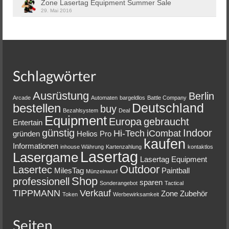
Zone Lasertag Equipment Summer Sale
29. Mai 2016
Schlagwörter
Ausrüstung
Berlin
Arcade
Automaten
bargeldlos
Battle Company
Deutschland
bestellen
buy
Bezahlsystem
Deal
Equipment
Europa
gebraucht
Entertain
günstig
Indoor
Hi-Tech
iCombat
gründen
Helios Pro
kaufen
Informationen
inhouse Währung
Kartenzahlung
kontaktlos
Lasertag
Lasergame
Lasertag Equipment
Outdoor
Lasertec
MilesTag
Paintball
Münzeinwurf
Shop
professionell
sparen
Sonderangebot
Tactical
TIPPMANN
Verkauf
Zone
Zubehör
Token
Werbewirksamkeit
Seiten