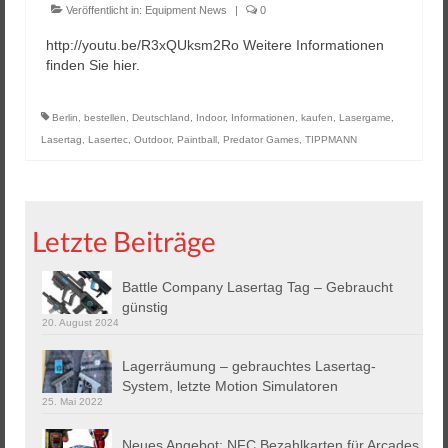
Veröffentlicht in:
Equipment News
|
0
http://youtu.be/R3xQUksm2Ro Weitere Informationen
finden Sie hier.
Berlin
,
bestellen
,
Deutschland
,
Indoor
,
Informationen
,
kaufen
,
Lasergame
,
Lasertag
,
Lasertec
,
Outdoor
,
Paintball
,
Predator Games
,
TIPPMANN
Letzte Beiträge
Battle Company Lasertag Tag – Gebraucht
günstig
20. August 2024
Lagerräumung – gebrauchtes Lasertag-
System, letzte Motion Simulatoren
25. Mai 2022
Neues Angebot: NFC Bezahlkarten für Arcades