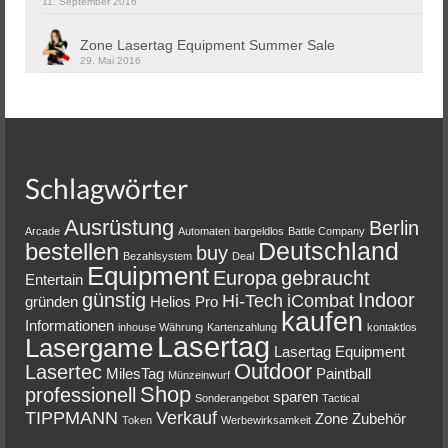
11. September 2016
Zone Lasertag Equipment Summer Sale
29. Mai 2016
Schlagwörter
Ausrüstung
Berlin
Arcade
Automaten
bargeldlos
Battle Company
Deutschland
bestellen
buy
Bezahlsystem
Deal
Equipment
Europa
gebraucht
Entertain
günstig
Indoor
Hi-Tech
iCombat
gründen
Helios Pro
kaufen
Informationen
inhouse Währung
Kartenzahlung
kontaktlos
Lasertag
Lasergame
Lasertag Equipment
Outdoor
Lasertec
MilesTag
Paintball
Münzeinwurf
Shop
professionell
sparen
Sonderangebot
Tactical
TIPPMANN
Verkauf
Zone
Zubehör
Token
Werbewirksamkeit