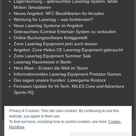
Lagerräumung – gebrauchtes Lasertag-System, letzte
Motion Simulatoren
Neues Angebot: NFC Bezahlkarten für Arcades
Werbung für Lasertag – was funktioniert?
Neue Lasertag Systeme im Angebot
Gebrauchtes iCombat Entertain System zu verkaufen
Online Buchungssoftware fertiggestellt
Zone Lasertag Equipment jetzt auch leasen
Angebot: Zone Helios CE Lasertag Equipment gebraucht
Zone Lasertag Equipment Summer Sale
Lasertag Hausmesse in Berlin
Hero Blast – Erobert die Welt im Sturm
Informationsvideo Lasertag Equipment Predator Games
Das sagen unsere Kunden: Lasergame Rostock
Firmware Update für Hi-Tech, MILES Core und Adventure
Sports HQ
© 2026 Lasergame-Berlin der Lasertag-Shop
Privacy & Cookies: This site uses cookies. By continuing to use this
website, you agree to their use.
To find out more, including how to control cookies, see here:
Cookie-
Richtlinie