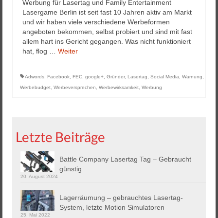
Werbung für Lasertag und Family Entertainment
Lasergame Berlin ist seit fast 10 Jahren aktiv am Markt
und wir haben viele verschiedene Werbeformen
angeboten bekommen, selbst probiert und sind mit fast
allem hart ins Gericht gegangen. Was nicht funktioniert
hat, flog …
Weiter
Adwords
,
Facebook
,
FEC
,
google+
,
Gründer
,
Lasertag
,
Social Media
,
Warnung
,
Werbebudget
,
Werbeversprechen
,
Werbewirksamkeit
,
Werbung
Letzte Beiträge
Battle Company Lasertag Tag – Gebraucht
günstig
20. August 2024
Lagerräumung – gebrauchtes Lasertag-
System, letzte Motion Simulatoren
25. Mai 2022