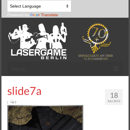
Powered by
Translate
Menü
Lasertag spielen
slide7a
18
Lasertag Equipment
JULI 2012
|
0
Zone Lasertag
Begeara