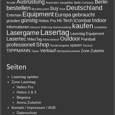
Ausrüstung
Berlin
Arcade
Automaten
bargeldlos
Battle Company
Deutschland
bestellen
buy
Bezahlsystem
Deal
Equipment
Europa
gebraucht
Entertain
günstig
Indoor
Hi-Tech
iCombat
gründen
Helios Pro
kaufen
Informationen
inhouse Währung
Kartenzahlung
kontaktlos
Lasertag
Lasergame
Lasertag Equipment
Outdoor
Lasertec
MilesTag
Paintball
Münzeinwurf
Shop
professionell
sparen
Sonderangebot
Tactical
TIPPMANN
Verkauf
Zone
Zubehör
Token
Werbewirksamkeit
Seiten
Lasertag spielen
Zone Lasertag
Helios Pro
Helios 2 & 3
Begeara
Arena Zubehör
Kontakt / Impressum / AGB
Datenschutz