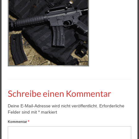
Helios 2 & 3
Helios Pro
Arena Zubehör
Lasergame Berlin GmbH
Game Card – NFC Kartenzahlung
Buchungssoftware
Arcade Automaten
Schreibe einen Kommentar
Downloads
Kontakt / Impressum / AGB
Deine E-Mail-Adresse wird nicht veröffentlicht.
Erforderliche
Felder sind mit
*
markiert
Datenschutz
Kommentar
*