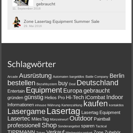
gebraucht
11. September 2016
Zone Lasertag Equipment Summer Sale
29. Mai 2016
Schlagwörter
Ausrüstung
Berlin
Arcade
Automaten
bargeldlos
Battle Company
Deutschland
bestellen
buy
Bezahlsystem
Deal
Equipment
Europa
gebraucht
Entertain
günstig
Indoor
Hi-Tech
iCombat
gründen
Helios Pro
kaufen
Informationen
inhouse Währung
Kartenzahlung
kontaktlos
Lasertag
Lasergame
Lasertag Equipment
Outdoor
Lasertec
MilesTag
Paintball
Münzeinwurf
Shop
professionell
sparen
Sonderangebot
Tactical
TIPPMANN
Verkauf
Zone
Zubehör
Token
Werbewirksamkeit