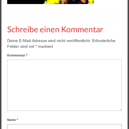
Helios 2 & 3
Helios Pro
Arena Zubehör
Schreibe einen Kommentar
Lasergame Berlin GmbH
Deine E-Mail-Adresse wird nicht veröffentlicht.
Erforderliche
Felder sind mit
*
markiert
Game Card – NFC Kartenzahlung
Kommentar
*
Buchungssoftware
Arcade Automaten
Downloads
Kontakt / Impressum / AGB
Datenschutz
Name
*