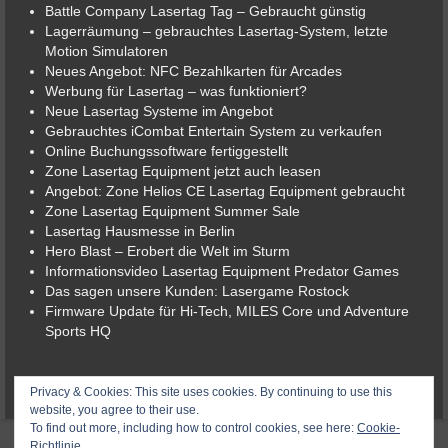
Battle Company Lasertag Tag – Gebraucht günstig
Lagerräumung – gebrauchtes Lasertag-System, letzte
Motion Simulatoren
Neues Angebot: NFC Bezahlkarten für Arcades
Werbung für Lasertag – was funktioniert?
Neue Lasertag Systeme im Angebot
Gebrauchtes iCombat Entertain System zu verkaufen
Online Buchungssoftware fertiggestellt
Zone Lasertag Equipment jetzt auch leasen
Angebot: Zone Helios CE Lasertag Equipment gebraucht
Zone Lasertag Equipment Summer Sale
Lasertag Hausmesse in Berlin
Hero Blast – Erobert die Welt im Sturm
Informationsvideo Lasertag Equipment Predator Games
Das sagen unsere Kunden: Lasergame Rostock
Firmware Update für Hi-Tech, MILES Core und Adventure
Sports HQ
© 2026 Lasergame-Berlin der Lasertag-Shop
Privacy & Cookies: This site uses cookies. By continuing to use this
website, you agree to their use.
To find out more, including how to control cookies, see here:
Cookie-
Richtlinie