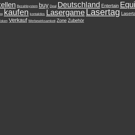
Equ
Deutschland
ellen
buy
Entertain
Bezahlsystem
Deal
Lasertag
kaufen
Lasergame
Lasert
ng
kontaktlos
Verkauf
Zone
Zubehör
Token
Werbewirksamkeit