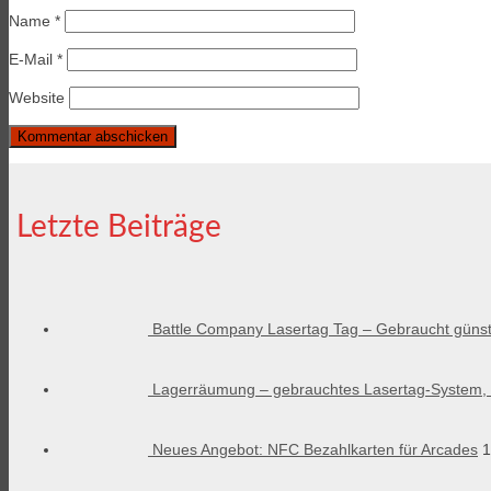
Name
*
E-Mail
*
Website
Letzte Beiträge
Battle Company Lasertag Tag – Gebraucht günst
Lagerräumung – gebrauchtes Lasertag-System, l
Neues Angebot: NFC Bezahlkarten für Arcades
1