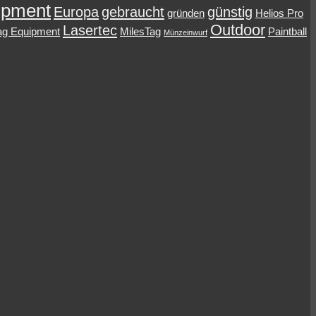
ipment
Europa
gebraucht
günstig
gründen
Helios Pro
Outdoor
Lasertec
ag Equipment
MilesTag
Paintball
Münzeinwurf