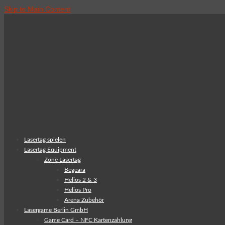
Skip to Main Content
Lasertag spielen
Lasertag Equipment
Zone Lasertag
Begeara
Helios 2 & 3
Helios Pro
Arena Zubehör
Lasergame Berlin GmbH
Game Card – NFC Kartenzahlung