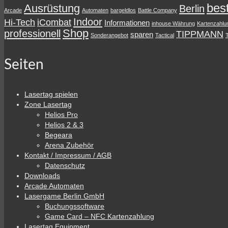
best
Ausrüstung
Berlin
Arcade
Automaten
bargeldlos
Battle Company
Indoor
Hi-Tech
iCombat
Informationen
inhouse Währung
Kartenzahlu
Shop
professionell
TIPPMANN
sparen
Sonderangebot
Tactical
Seiten
Lasertag spielen
Zone Lasertag
Helios Pro
Helios 2 & 3
Begeara
Arena Zubehör
Kontakt / Impressum / AGB
Datenschutz
Downloads
Arcade Automaten
Lasergame Berlin GmbH
Buchungssoftware
Game Card – NFC Kartenzahlung
Lasertag Equipment