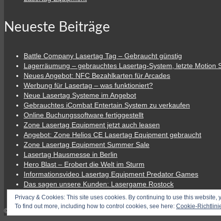
Neueste Beiträge
Battle Company Lasertag Tag – Gebraucht günstig
Lagerräumung – gebrauchtes Lasertag-System, letzte Motion 
Neues Angebot: NFC Bezahlkarten für Arcades
Werbung für Lasertag – was funktioniert?
Neue Lasertag Systeme im Angebot
Gebrauchtes iCombat Entertain System zu verkaufen
Online Buchungssoftware fertiggestellt
Zone Lasertag Equipment jetzt auch leasen
Angebot: Zone Helios CE Lasertag Equipment gebraucht
Zone Lasertag Equipment Summer Sale
Lasertag Hausmesse in Berlin
Hero Blast – Erobert die Welt im Sturm
Informationsvideo Lasertag Equipment Predator Games
Das sagen unsere Kunden: Lasergame Rostock
Firmware Update für Hi-Tech, MILES Core und Adventure Spor
Privacy & Cookies: This site uses cookies. By continuing to use this website, y
To find out more, including how to control cookies, see here:
Cookie-Richtlini
© 2026 Lasergame-Berlin der Lasertag-Shop