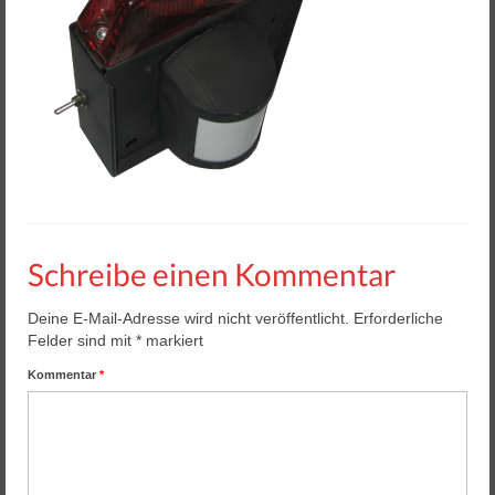
Helios 2 & 3
Helios Pro
Arena Zubehör
Lasergame Berlin GmbH
Game Card – NFC Kartenzahlung
Buchungssoftware
Schreibe einen Kommentar
Arcade Automaten
Deine E-Mail-Adresse wird nicht veröffentlicht.
Erforderliche
Downloads
Felder sind mit
*
markiert
Kontakt / Impressum / AGB
Kommentar
*
Datenschutz