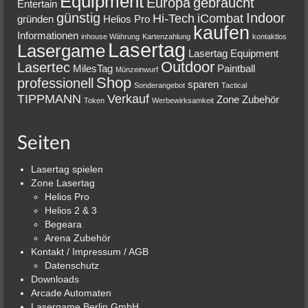
Equipment
Europa
gebraucht
Entertain
günstig
Indoor
Hi-Tech
iCombat
gründen
Helios Pro
kaufen
Informationen
inhouse Währung
Kartenzahlung
kontaktlos
Lasertag
Lasergame
Lasertag Equipment
Outdoor
Lasertec
MilesTag
Paintball
Münzeinwurf
Shop
professionell
sparen
Sonderangebot
Tactical
TIPPMANN
Verkauf
Zone
Zubehör
Token
Werbewirksamkeit
Seiten
Lasertag spielen
Zone Lasertag
Helios Pro
Helios 2 & 3
Begeara
Arena Zubehör
Kontakt / Impressum / AGB
Datenschutz
Downloads
Arcade Automaten
Lasergame Berlin GmbH