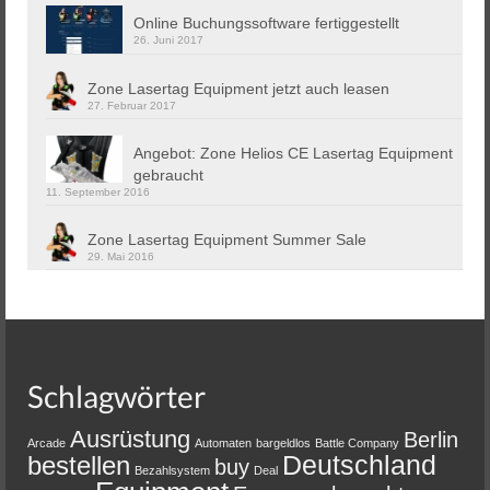
Online Buchungssoftware fertiggestellt
26. Juni 2017
Zone Lasertag Equipment jetzt auch leasen
27. Februar 2017
Angebot: Zone Helios CE Lasertag Equipment
gebraucht
11. September 2016
Zone Lasertag Equipment Summer Sale
29. Mai 2016
Schlagwörter
Ausrüstung
Berlin
Arcade
Automaten
bargeldlos
Battle Company
Deutschland
bestellen
buy
Bezahlsystem
Deal