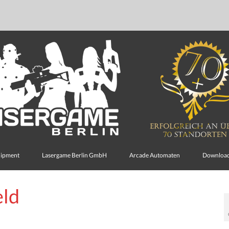
uipment
Lasergame Berlin GmbH
Arcade Automaten
Downloa
eld