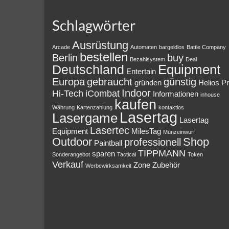
Schlagwörter
Ausrüstung
Arcade
Automaten
bargeldlos
Battle Company
bestellen
Berlin
buy
Bezahlsystem
Deal
Equipment
Deutschland
Entertain
Europa
gebraucht
günstig
gründen
Helios P
Indoor
Hi-Tech
iCombat
Informationen
inhouse
kaufen
Währung
Kartenzahlung
kontaktlos
Lasertag
Lasergame
Lasertag
Lasertec
Equipment
MilesTag
Münzeinwurf
Outdoor
Shop
professionell
Paintball
TIPPMANN
sparen
Sonderangebot
Tactical
Token
Verkauf
Zone
Zubehör
Werbewirksamkeit