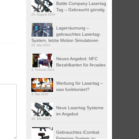
Battle Company Lasertag
Tag – Gebraucht günstig
20. August 2024
Lagerräumung –
gebrauchtes Lasertag-
System, letzte Motion Simulatoren
25. Mai 2022
Neues Angebot: NFC
Bezahlkarten für Arcades
1. Februar 2021
Werbung für Lasertag –
was funktioniert?
5. Mai 2020
Neue Lasertag Systeme
im Angebot
30. Mai 2018
Gebrauchtes iCombat
Entertain System zu