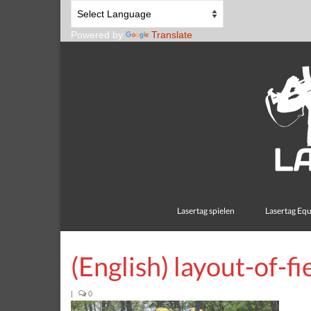
Powered by
Translate
Lasertag spielen
Lasertag Eq
(English) layout-of-fi
|
0