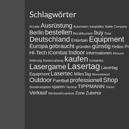
Schlagwörter
Ausrüstung
Arcade
Automaten
bargeldlos
Battle Company
bestellen
Berlin
buy
Bezahlsystem
Deal
Equipment
Deutschland
Entertain
Europa
gebraucht
günstig
gründen
Helios P
Indoor
Hi-Tech
iCombat
Informationen
inhouse
kaufen
Währung
Kartenzahlung
kontaktlos
Lasertag
Lasergame
Lasertag
Lasertec
Equipment
MilesTag
Münzeinwurf
Outdoor
Shop
professionell
Paintball
TIPPMANN
sparen
Sonderangebot
Tactical
Token
Verkauf
Zone
Zubehör
Werbewirksamkeit