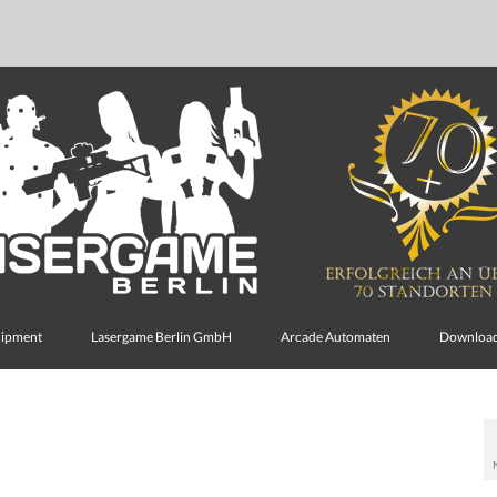
uipment
Lasergame Berlin GmbH
Arcade Automaten
Downloa