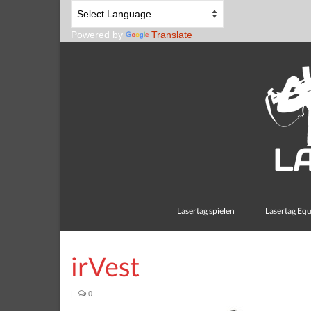
Powered by
Translate
Lasertag spielen
Lasertag Eq
irVest
|
0