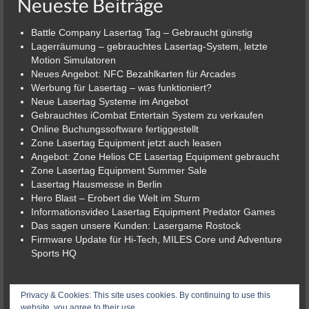
Neueste Beiträge
Battle Company Lasertag Tag – Gebraucht günstig
Lagerräumung – gebrauchtes Lasertag-System, letzte
Motion Simulatoren
Neues Angebot: NFC Bezahlkarten für Arcades
Werbung für Lasertag – was funktioniert?
Neue Lasertag Systeme im Angebot
Gebrauchtes iCombat Entertain System zu verkaufen
Online Buchungssoftware fertiggestellt
Zone Lasertag Equipment jetzt auch leasen
Angebot: Zone Helios CE Lasertag Equipment gebraucht
Zone Lasertag Equipment Summer Sale
Lasertag Hausmesse in Berlin
Hero Blast – Erobert die Welt im Sturm
Informationsvideo Lasertag Equipment Predator Games
Das sagen unsere Kunden: Lasergame Rostock
Firmware Update für Hi-Tech, MILES Core und Adventure
Sports HQ
© 2026 Lasergame-Berlin der Lasertag-Shop
Privacy & Cookies: This site uses cookies. By continuing to use this
website, you agree to their use.