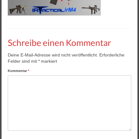
Helios 2 & 3
Helios Pro
Arena Zubehör
Schreibe einen Kommentar
Lasergame Berlin GmbH
Game Card – NFC Kartenzahlung
Deine E-Mail-Adresse wird nicht veröffentlicht.
Erforderliche
Felder sind mit
*
markiert
Buchungssoftware
Kommentar
*
Arcade Automaten
Downloads
Kontakt / Impressum / AGB
Datenschutz