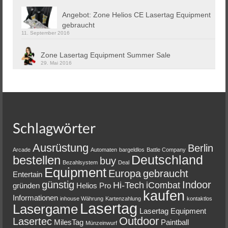
Angebot: Zone Helios CE Lasertag Equipment
gebraucht
11. September 2016
Zone Lasertag Equipment Summer Sale
29. Mai 2016
Schlagwörter
Ausrüstung
Berlin
Arcade
Automaten
bargeldlos
Battle Company
Deutschland
bestellen
buy
Bezahlsystem
Deal
Equipment
Europa
gebraucht
Entertain
günstig
Indoor
Hi-Tech
iCombat
gründen
Helios Pro
kaufen
Informationen
inhouse Währung
Kartenzahlung
kontaktlos
Lasertag
Lasergame
Lasertag Equipment
Outdoor
Lasertec
MilesTag
Paintball
Münzeinwurf