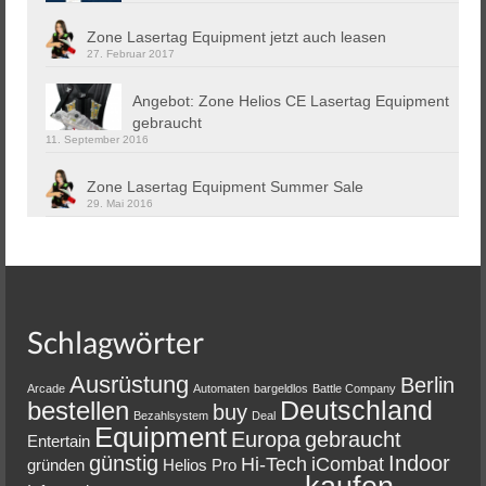
Zone Lasertag Equipment jetzt auch leasen
27. Februar 2017
Angebot: Zone Helios CE Lasertag Equipment
gebraucht
11. September 2016
Zone Lasertag Equipment Summer Sale
29. Mai 2016
Schlagwörter
Ausrüstung
Berlin
Arcade
Automaten
bargeldlos
Battle Company
Deutschland
bestellen
buy
Bezahlsystem
Deal
Equipment
Europa
gebraucht
Entertain
günstig
Indoor
Hi-Tech
iCombat
gründen
Helios Pro