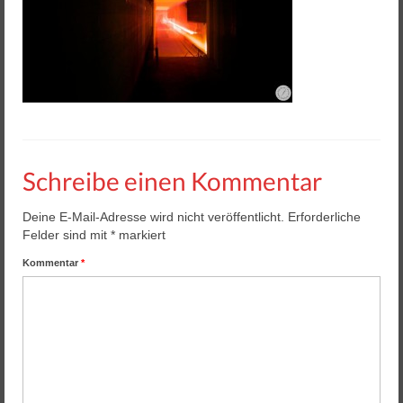
Helios 2 & 3
Helios Pro
Arena Zubehör
Lasergame Berlin GmbH
Game Card – NFC Kartenzahlung
Schreibe einen Kommentar
Buchungssoftware
Deine E-Mail-Adresse wird nicht veröffentlicht.
Erforderliche
Arcade Automaten
Felder sind mit
*
markiert
Downloads
Kommentar
*
Kontakt / Impressum / AGB
Datenschutz