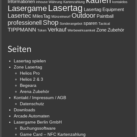
kaufen
Informationen
inhouse Währung
Kartenzahlung
kontaktlos
Lasertag
Lasergame
Lasertag Equipment
Outdoor
Lasertec
MilesTag
Paintball
Münzeinwurf
Shop
professionell
sparen
Sonderangebot
Tactical
TIPPMANN
Verkauf
Zone
Zubehör
Token
Werbewirksamkeit
Seiten
Lasertag spielen
Zone Lasertag
Helios Pro
Helios 2 & 3
Begeara
Arena Zubehör
Kontakt / Impressum / AGB
Datenschutz
Downloads
Arcade Automaten
Lasergame Berlin GmbH
Buchungssoftware
Game Card – NFC Kartenzahlung