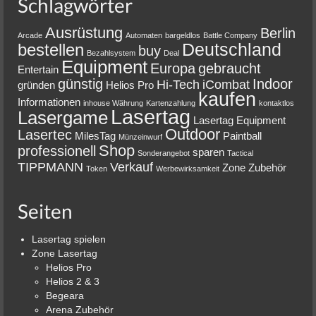
Schlagwörter
Ausrüstung
Berlin
Arcade
Automaten
bargeldlos
Battle Company
Deutschland
bestellen
buy
Bezahlsystem
Deal
Equipment
Europa
gebraucht
Entertain
günstig
Indoor
Hi-Tech
iCombat
gründen
Helios Pro
kaufen
Informationen
inhouse Währung
Kartenzahlung
kontaktlos
Lasertag
Lasergame
Lasertag Equipment
Outdoor
Lasertec
MilesTag
Paintball
Münzeinwurf
Shop
professionell
sparen
Sonderangebot
Tactical
TIPPMANN
Verkauf
Zone
Zubehör
Token
Werbewirksamkeit
Seiten
Lasertag spielen
Zone Lasertag
Helios Pro
Helios 2 & 3
Begeara
Arena Zubehör