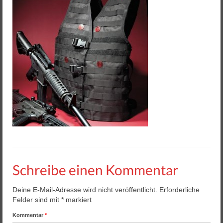
Helios 2 & 3
Helios Pro
Arena Zubehör
Lasergame Berlin GmbH
Game Card – NFC Kartenzahlung
Buchungssoftware
Arcade Automaten
Downloads
Schreibe einen Kommentar
Kontakt / Impressum / AGB
Datenschutz
Deine E-Mail-Adresse wird nicht veröffentlicht.
Erforderliche
Felder sind mit
*
markiert
Kommentar
*