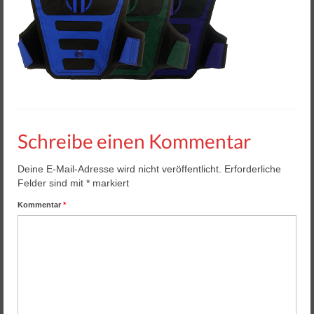
Helios 2 & 3
Helios Pro
Arena Zubehör
Lasergame Berlin GmbH
Game Card – NFC Kartenzahlung
Schreibe einen Kommentar
Buchungssoftware
Deine E-Mail-Adresse wird nicht veröffentlicht.
Erforderliche
Arcade Automaten
Felder sind mit
*
markiert
Downloads
Kommentar
*
Kontakt / Impressum / AGB
Datenschutz