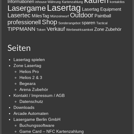
kaufen
Informationen
inhouse Währung
Kartenzahlung
kontaktlos
Lasertag
Lasergame
Lasertag Equipment
Outdoor
Lasertec
MilesTag
Paintball
Münzeinwurf
Shop
professionell
sparen
Sonderangebot
Tactical
TIPPMANN
Verkauf
Zone
Zubehör
Token
Werbewirksamkeit
Seiten
Lasertag spielen
Zone Lasertag
Helios Pro
Helios 2 & 3
Begeara
Arena Zubehör
Kontakt / Impressum / AGB
Datenschutz
Downloads
Arcade Automaten
Lasergame Berlin GmbH
Buchungssoftware
Game Card – NFC Kartenzahlung