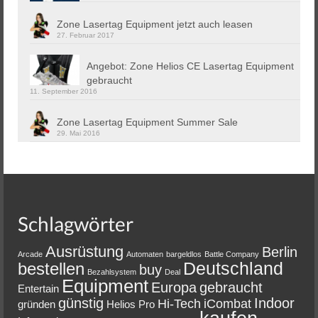
Zone Lasertag Equipment jetzt auch leasen
27. Februar 2017
Angebot: Zone Helios CE Lasertag Equipment
gebraucht
11. September 2016
Zone Lasertag Equipment Summer Sale
29. Mai 2016
Schlagwörter
Ausrüstung
Berlin
Arcade
Automaten
bargeldlos
Battle Company
Deutschland
bestellen
buy
Bezahlsystem
Deal
Equipment
Europa
gebraucht
Entertain
günstig
Indoor
Hi-Tech
iCombat
gründen
Helios Pro