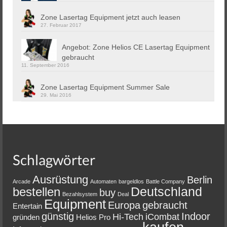
Zone Lasertag Equipment jetzt auch leasen
27. Februar 2017
Angebot: Zone Helios CE Lasertag Equipment
gebraucht
11. September 2016
Zone Lasertag Equipment Summer Sale
29. Mai 2016
Schlagwörter
Ausrüstung
Berlin
Arcade
Automaten
bargeldlos
Battle Company
Deutschland
bestellen
buy
Bezahlsystem
Deal
Equipment
Europa
gebraucht
Entertain
günstig
Indoor
Hi-Tech
iCombat
gründen
Helios Pro