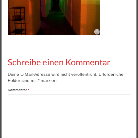
Helios 2 & 3
Helios Pro
Arena Zubehör
Lasergame Berlin GmbH
Game Card – NFC Kartenzahlung
Schreibe einen Kommentar
Buchungssoftware
Deine E-Mail-Adresse wird nicht veröffentlicht.
Erforderliche
Arcade Automaten
Felder sind mit
*
markiert
Downloads
Kommentar
*
Kontakt / Impressum / AGB
Datenschutz