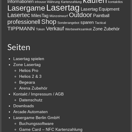
kaufen
Informationen
inhouse Währung
Kartenzahlung
kontaktlos
Lasertag
Lasergame
Lasertag Equipment
Outdoor
Lasertec
MilesTag
Paintball
Münzeinwurf
Shop
professionell
sparen
Sonderangebot
Tactical
TIPPMANN
Verkauf
Zone
Zubehör
Token
Werbewirksamkeit
Seiten
Lasertag spielen
Zone Lasertag
Helios Pro
Helios 2 & 3
Begeara
Arena Zubehör
Kontakt / Impressum / AGB
Datenschutz
Downloads
Arcade Automaten
Lasergame Berlin GmbH
Buchungssoftware
Game Card – NFC Kartenzahlung