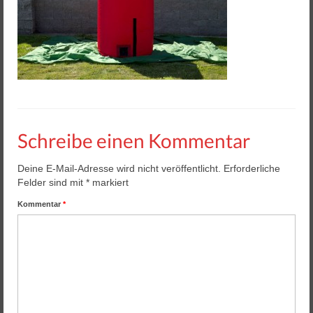
Helios 2 & 3
Helios Pro
Arena Zubehör
Lasergame Berlin GmbH
Game Card – NFC Kartenzahlung
Schreibe einen Kommentar
Buchungssoftware
Deine E-Mail-Adresse wird nicht veröffentlicht.
Erforderliche
Arcade Automaten
Felder sind mit
*
markiert
Downloads
Kommentar
*
Kontakt / Impressum / AGB
Datenschutz