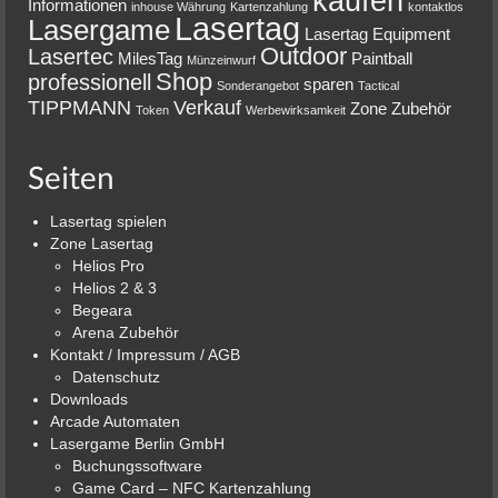
kaufen
Informationen
inhouse Währung
Kartenzahlung
kontaktlos
Lasertag
Lasergame
Lasertag Equipment
Outdoor
Lasertec
MilesTag
Paintball
Münzeinwurf
Shop
professionell
sparen
Sonderangebot
Tactical
TIPPMANN
Verkauf
Zone
Zubehör
Token
Werbewirksamkeit
Seiten
Lasertag spielen
Zone Lasertag
Helios Pro
Helios 2 & 3
Begeara
Arena Zubehör
Kontakt / Impressum / AGB
Datenschutz
Downloads
Arcade Automaten
Lasergame Berlin GmbH
Buchungssoftware
Game Card – NFC Kartenzahlung