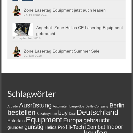
Zone Lasertag Equipment jetzt auch leasen
27. Februar 2017
Angebot: Zone Helios CE Lasertag Equipment
gebraucht
11. September 2016
Zone Lasertag Equipment Summer Sale
29. Mai 2016
Schlagwörter
Ausrüstung
Berlin
Arcade
Automaten
bargeldlos
Battle Company
Deutschland
bestellen
buy
Bezahlsystem
Deal
Equipment
Europa
gebraucht
Entertain
günstig
Indoor
Hi-Tech
iCombat
gründen
Helios Pro