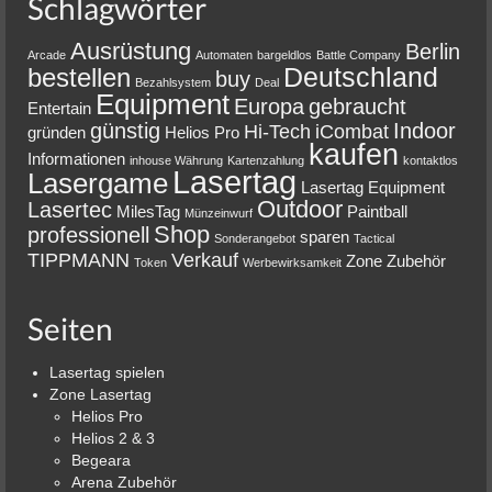
Schlagwörter
Ausrüstung
Berlin
Arcade
Automaten
bargeldlos
Battle Company
Deutschland
bestellen
buy
Bezahlsystem
Deal
Equipment
Europa
gebraucht
Entertain
günstig
Indoor
Hi-Tech
iCombat
gründen
Helios Pro
kaufen
Informationen
inhouse Währung
Kartenzahlung
kontaktlos
Lasertag
Lasergame
Lasertag Equipment
Outdoor
Lasertec
MilesTag
Paintball
Münzeinwurf
Shop
professionell
sparen
Sonderangebot
Tactical
TIPPMANN
Verkauf
Zone
Zubehör
Token
Werbewirksamkeit
Seiten
Lasertag spielen
Zone Lasertag
Helios Pro
Helios 2 & 3
Begeara
Arena Zubehör