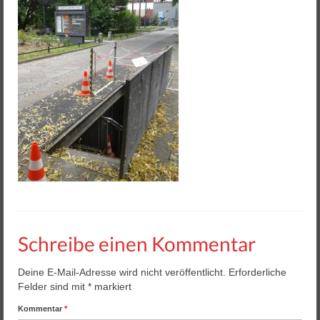
Helios 2 & 3
Helios Pro
Arena Zubehör
Lasergame Berlin GmbH
Game Card – NFC Kartenzahlung
Buchungssoftware
Arcade Automaten
Downloads
Schreibe einen Kommentar
Kontakt / Impressum / AGB
Datenschutz
Deine E-Mail-Adresse wird nicht veröffentlicht.
Erforderliche
Felder sind mit
*
markiert
Kommentar
*