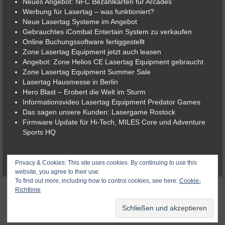
Neues Angebot: NFC Bezahlkarten für Arcades
Werbung für Lasertag – was funktioniert?
Neue Lasertag Systeme im Angebot
Gebrauchtes iCombat Entertain System zu verkaufen
Online Buchungssoftware fertiggestellt
Zone Lasertag Equipment jetzt auch leasen
Angebot: Zone Helios CE Lasertag Equipment gebraucht
Zone Lasertag Equipment Summer Sale
Lasertag Hausmesse in Berlin
Hero Blast – Erobert die Welt im Sturm
Informationsvideo Lasertag Equipment Predator Games
Das sagen unsere Kunden: Lasergame Rostock
Firmware Update für Hi-Tech, MILES Core und Adventure
Sports HQ
© 2026 Lasergame-Berlin der Lasertag-Shop
Privacy & Cookies: This site uses cookies. By continuing to use this
website, you agree to their use.
To find out more, including how to control cookies, see here:
Cookie-
Richtlinie