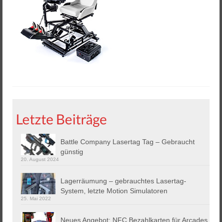
Helios 2 & 3
Helios Pro
Arena Zubehör
Lasergame Berlin GmbH
Game Card – NFC Kartenzahlung
Buchungssoftware
Letzte Beiträge
Arcade Automaten
Battle Company Lasertag Tag – Gebraucht
Downloads
günstig
20. August 2024
Kontakt / Impressum / AGB
Lagerräumung – gebrauchtes Lasertag-
Datenschutz
System, letzte Motion Simulatoren
25. Mai 2022
Neues Angebot: NFC Bezahlkarten für Arcades