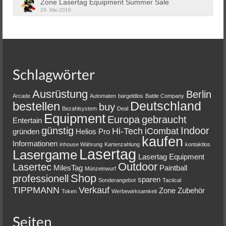
Zone Lasertag Equipment Summer Sale
29. Mai 2016
Schlagwörter
Ausrüstung
Berlin
Arcade
Automaten
bargeldlos
Battle Company
Deutschland
bestellen
buy
Bezahlsystem
Deal
Equipment
Europa
gebraucht
Entertain
günstig
Indoor
Hi-Tech
iCombat
gründen
Helios Pro
kaufen
Informationen
inhouse Währung
Kartenzahlung
kontaktlos
Lasertag
Lasergame
Lasertag Equipment
Outdoor
Lasertec
MilesTag
Paintball
Münzeinwurf
Shop
professionell
sparen
Sonderangebot
Tactical
TIPPMANN
Verkauf
Zone
Zubehör
Token
Werbewirksamkeit
Seiten