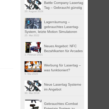
Battle Company Lasertag
Tag – Gebraucht günstig
20. August 2024
Lagerräumung –
gebrauchtes Lasertag-
System, letzte Motion Simulatoren
25. Mai 2022
Neues Angebot: NFC
Bezahlkarten für Arcades
1. Februar 2021
Werbung für Lasertag –
was funktioniert?
5. Mai 2020
Neue Lasertag Systeme
im Angebot
30. Mai 2018
Gebrauchtes iCombat
Entertain System zu