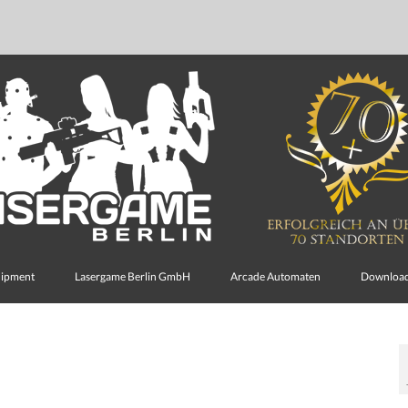
uipment
Lasergame Berlin GmbH
Arcade Automaten
Downloa