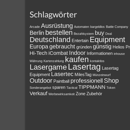
Schlagwörter
Ausrüstung
Arcade
Automaten
bargeldlos
Battle Company
bestellen
Berlin
buy
Bezahlsystem
Deal
Equipment
Deutschland
Entertain
Europa
gebraucht
günstig
gründen
Helios P
Indoor
Hi-Tech
iCombat
Informationen
inhouse
kaufen
Währung
Kartenzahlung
kontaktlos
Lasertag
Lasergame
Lasertag
Lasertec
Equipment
MilesTag
Münzeinwurf
Outdoor
Shop
professionell
Paintball
TIPPMANN
sparen
Sonderangebot
Tactical
Token
Verkauf
Zone
Zubehör
Werbewirksamkeit