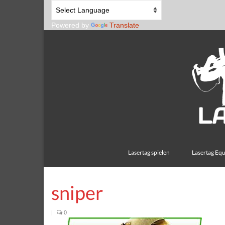
Powered by
Translate
Lasertag spielen
Lasertag Eq
sniper
|
0