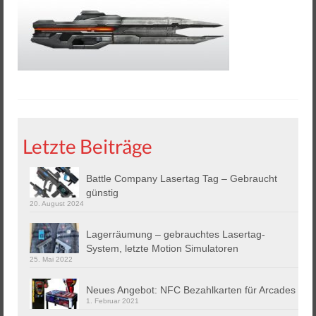
Helios 2 & 3
Helios Pro
Arena Zubehör
Lasergame Berlin GmbH
Game Card – NFC Kartenzahlung
Letzte Beiträge
Buchungssoftware
Arcade Automaten
Battle Company Lasertag Tag – Gebraucht
günstig
20. August 2024
Downloads
Lagerräumung – gebrauchtes Lasertag-
Kontakt / Impressum / AGB
System, letzte Motion Simulatoren
25. Mai 2022
Datenschutz
Neues Angebot: NFC Bezahlkarten für Arcades
1. Februar 2021