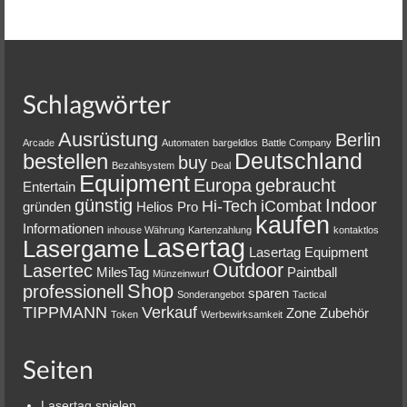
Schlagwörter
Ausrüstung
Berlin
Arcade
Automaten
bargeldlos
Battle Company
Deutschland
bestellen
buy
Bezahlsystem
Deal
Equipment
Europa
gebraucht
Entertain
günstig
Indoor
Hi-Tech
iCombat
gründen
Helios Pro
kaufen
Informationen
inhouse Währung
Kartenzahlung
kontaktlos
Lasertag
Lasergame
Lasertag Equipment
Outdoor
Lasertec
MilesTag
Paintball
Münzeinwurf
Shop
professionell
sparen
Sonderangebot
Tactical
TIPPMANN
Verkauf
Zone
Zubehör
Token
Werbewirksamkeit
Seiten
Lasertag spielen