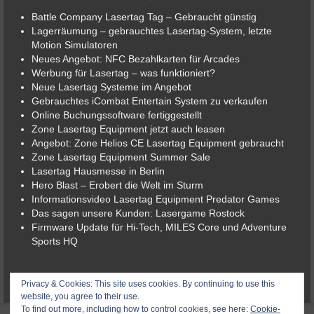
Battle Company Lasertag Tag – Gebraucht günstig
Lagerräumung – gebrauchtes Lasertag-System, letzte
Motion Simulatoren
Neues Angebot: NFC Bezahlkarten für Arcades
Werbung für Lasertag – was funktioniert?
Neue Lasertag Systeme im Angebot
Gebrauchtes iCombat Entertain System zu verkaufen
Online Buchungssoftware fertiggestellt
Zone Lasertag Equipment jetzt auch leasen
Angebot: Zone Helios CE Lasertag Equipment gebraucht
Zone Lasertag Equipment Summer Sale
Lasertag Hausmesse in Berlin
Hero Blast – Erobert die Welt im Sturm
Informationsvideo Lasertag Equipment Predator Games
Das sagen unsere Kunden: Lasergame Rostock
Firmware Update für Hi-Tech, MILES Core und Adventure
Sports HQ
© 2026 Lasergame-Berlin der Lasertag-Shop
Privacy & Cookies: This site uses cookies. By continuing to use this
website, you agree to their use.
To find out more, including how to control cookies, see here:
Cookie-