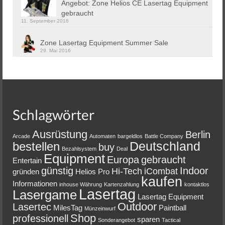
Angebot: Zone Helios CE Lasertag Equipment
gebraucht
11. September 2016
Zone Lasertag Equipment Summer Sale
29. Mai 2016
Schlagwörter
Ausrüstung
Berlin
Arcade
Automaten
bargeldlos
Battle Company
Deutschland
bestellen
buy
Bezahlsystem
Deal
Equipment
Europa
gebraucht
Entertain
günstig
Indoor
Hi-Tech
iCombat
gründen
Helios Pro
kaufen
Informationen
inhouse Währung
Kartenzahlung
kontaktlos
Lasertag
Lasergame
Lasertag Equipment
Outdoor
Lasertec
MilesTag
Paintball
Münzeinwurf
Shop
professionell
sparen
Sonderangebot
Tactical