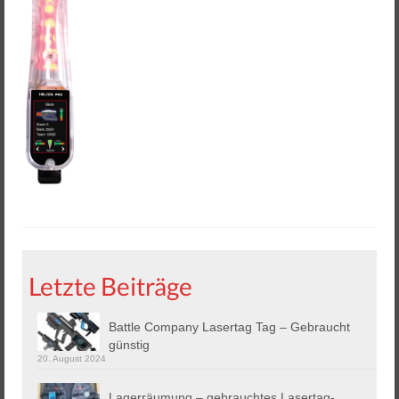
Helios 2 & 3
Helios Pro
Arena Zubehör
Lasergame Berlin GmbH
Game Card – NFC Kartenzahlung
Buchungssoftware
Arcade Automaten
Downloads
Letzte Beiträge
Kontakt / Impressum / AGB
Battle Company Lasertag Tag – Gebraucht
Datenschutz
günstig
20. August 2024
Lagerräumung – gebrauchtes Lasertag-