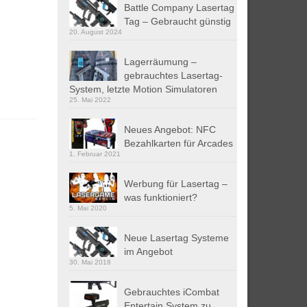
Battle Company Lasertag
Tag – Gebraucht günstig
20. August 2024
Lagerräumung –
gebrauchtes Lasertag-
System, letzte Motion Simulatoren
25. Mai 2022
Neues Angebot: NFC
Bezahlkarten für Arcades
1. Februar 2021
Werbung für Lasertag –
was funktioniert?
5. Mai 2020
Neue Lasertag Systeme
im Angebot
30. Mai 2018
Gebrauchtes iCombat
Entertain System zu