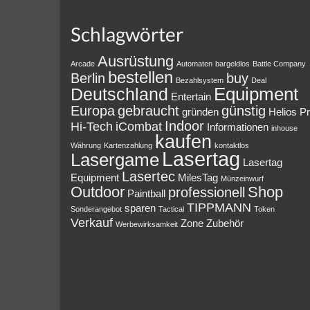
Schlagwörter
Ausrüstung
Arcade
Automaten
bargeldlos
Battle Company
bestellen
Berlin
buy
Bezahlsystem
Deal
Equipment
Deutschland
Entertain
Europa
gebraucht
günstig
gründen
Helios P
Indoor
Hi-Tech
iCombat
Informationen
inhouse
kaufen
Währung
Kartenzahlung
kontaktlos
Lasertag
Lasergame
Lasertag
Lasertec
Equipment
MilesTag
Münzeinwurf
Outdoor
Shop
professionell
Paintball
TIPPMANN
sparen
Sonderangebot
Tactical
Token
Verkauf
Zone
Zubehör
Werbewirksamkeit