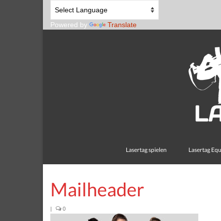
Powered by
Translate
Lasertag spielen
Lasertag Eq
Mailheader
|
0