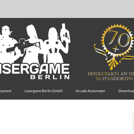
uipment
Lasergame Berlin GmbH
Arcade Automaten
Downloa