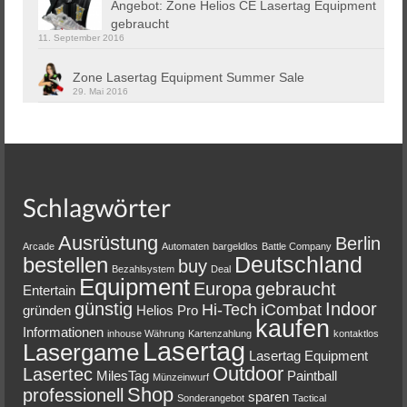
Angebot: Zone Helios CE Lasertag Equipment
gebraucht
11. September 2016
Zone Lasertag Equipment Summer Sale
29. Mai 2016
Schlagwörter
Ausrüstung
Berlin
Arcade
Automaten
bargeldlos
Battle Company
Deutschland
bestellen
buy
Bezahlsystem
Deal
Equipment
Europa
gebraucht
Entertain
günstig
Indoor
Hi-Tech
iCombat
gründen
Helios Pro
kaufen
Informationen
inhouse Währung
Kartenzahlung
kontaktlos
Lasertag
Lasergame
Lasertag Equipment
Outdoor
Lasertec
MilesTag
Paintball
Münzeinwurf
Shop
professionell
sparen
Sonderangebot
Tactical