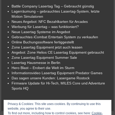
Battle Company Lasertag Tag – Gebraucht günstig
Lagerräumung – gebrauchtes Lasertag-System, letzte
Motion Simulatoren
Neues Angebot: NFC Bezahlkarten für Arcades
Werbung für Lasertag – was funktioniert?
Neue Lasertag Systeme im Angebot
Gebrauchtes iCombat Entertain System zu verkaufen
Online Buchungssoftware fertiggestellt
Zone Lasertag Equipment jetzt auch leasen
Angebot: Zone Helios CE Lasertag Equipment gebraucht
Zone Lasertag Equipment Summer Sale
Lasertag Hausmesse in Berlin
Hero Blast – Erobert die Welt im Sturm
Informationsvideo Lasertag Equipment Predator Games
Das sagen unsere Kunden: Lasergame Rostock
Firmware Update für Hi-Tech, MILES Core und Adventure
Sports HQ
© 2026 Lasergame-Berlin der Lasertag-Shop
Privacy & Cookies: This site uses cookies. By continuing to use this
website, you agree to their use.
To find out more, including how to control cookies, see here:
Cookie-