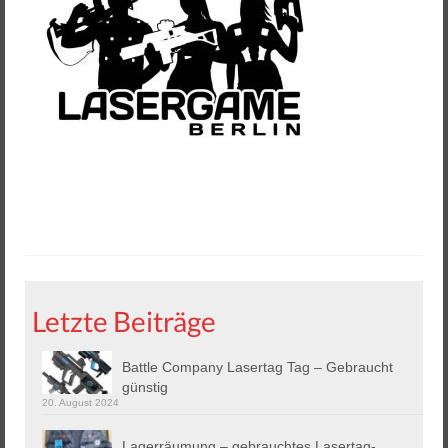
Helios 2 & 3
Helios Pro
Arena Zubehör
Lasergame Berlin GmbH
Game Card – NFC Kartenzahlung
Buchungssoftware
Arcade Automaten
Downloads
Letzte Beiträge
Kontakt / Impressum / AGB
Battle Company Lasertag Tag – Gebraucht
Datenschutz
günstig
20. August 2024
Lagerräumung – gebrauchtes Lasertag-