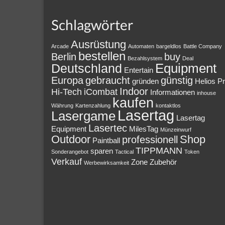
Schlagwörter
Ausrüstung
Arcade
Automaten
bargeldlos
Battle Company
bestellen
Berlin
buy
Bezahlsystem
Deal
Equipment
Deutschland
Entertain
Europa
gebraucht
günstig
gründen
Helios P
Indoor
Hi-Tech
iCombat
Informationen
inhouse
kaufen
Währung
Kartenzahlung
kontaktlos
Lasertag
Lasergame
Lasertag
Lasertec
Equipment
MilesTag
Münzeinwurf
Outdoor
Shop
professionell
Paintball
TIPPMANN
sparen
Sonderangebot
Tactical
Token
Verkauf
Zone
Zubehör
Werbewirksamkeit