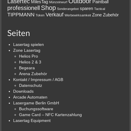
Outdoor
Lasertec
MilesTag
Paintball
Münzeinwurf
Shop
professionell
sparen
Sonderangebot
Tactical
TIPPMANN
Verkauf
Zone
Zubehör
Token
Werbewirksamkeit
Seiten
Lasertag spielen
Zone Lasertag
Helios Pro
Helios 2 & 3
Begeara
Arena Zubehör
Kontakt / Impressum / AGB
Datenschutz
Downloads
Arcade Automaten
Lasergame Berlin GmbH
Buchungssoftware
Game Card – NFC Kartenzahlung
Lasertag Equipment