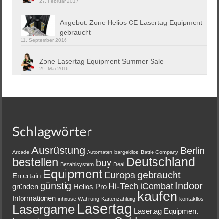
27. Februar 2017
Angebot: Zone Helios CE Lasertag Equipment
gebraucht
11. September 2016
Zone Lasertag Equipment Summer Sale
29. Mai 2016
Schlagwörter
Ausrüstung
Berlin
Arcade
Automaten
bargeldlos
Battle Company
Deutschland
bestellen
buy
Bezahlsystem
Deal
Equipment
Europa
gebraucht
Entertain
günstig
Indoor
Hi-Tech
iCombat
gründen
Helios Pro
kaufen
Informationen
inhouse Währung
Kartenzahlung
kontaktlos
Lasertag
Lasergame
Lasertag Equipment