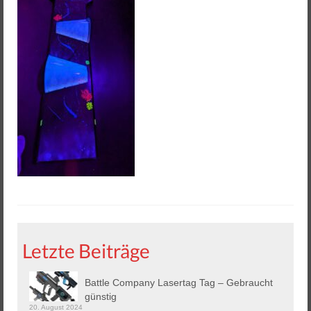
Helios 2 & 3
Helios Pro
Arena Zubehör
Lasergame Berlin GmbH
Game Card – NFC Kartenzahlung
Buchungssoftware
Arcade Automaten
Downloads
Kontakt / Impressum / AGB
Letzte Beiträge
Datenschutz
Battle Company Lasertag Tag – Gebraucht
günstig
20. August 2024