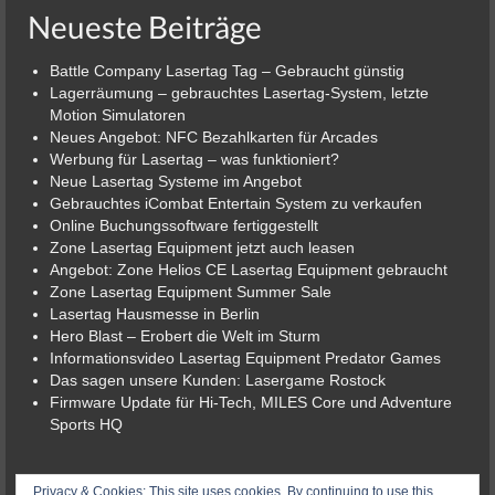
Neueste Beiträge
Battle Company Lasertag Tag – Gebraucht günstig
Lagerräumung – gebrauchtes Lasertag-System, letzte
Motion Simulatoren
Neues Angebot: NFC Bezahlkarten für Arcades
Werbung für Lasertag – was funktioniert?
Neue Lasertag Systeme im Angebot
Gebrauchtes iCombat Entertain System zu verkaufen
Online Buchungssoftware fertiggestellt
Zone Lasertag Equipment jetzt auch leasen
Angebot: Zone Helios CE Lasertag Equipment gebraucht
Zone Lasertag Equipment Summer Sale
Lasertag Hausmesse in Berlin
Hero Blast – Erobert die Welt im Sturm
Informationsvideo Lasertag Equipment Predator Games
Das sagen unsere Kunden: Lasergame Rostock
Firmware Update für Hi-Tech, MILES Core und Adventure
Sports HQ
© 2026 Lasergame-Berlin der Lasertag-Shop
Privacy & Cookies: This site uses cookies. By continuing to use this