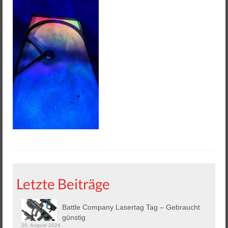
Helios 2 & 3
Helios Pro
Arena Zubehör
Lasergame Berlin GmbH
Game Card – NFC Kartenzahlung
Buchungssoftware
Arcade Automaten
Downloads
Kontakt / Impressum / AGB
Letzte Beiträge
Datenschutz
Battle Company Lasertag Tag – Gebraucht
günstig
20. August 2024