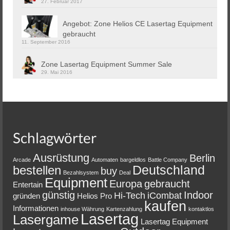
27. Februar 2017
Angebot: Zone Helios CE Lasertag Equipment
gebraucht
11. September 2016
Zone Lasertag Equipment Summer Sale
29. Mai 2016
Schlagwörter
Ausrüstung
Berlin
Arcade
Automaten
bargeldlos
Battle Company
Deutschland
bestellen
buy
Bezahlsystem
Deal
Equipment
Europa
gebraucht
Entertain
günstig
Indoor
Hi-Tech
iCombat
gründen
Helios Pro
kaufen
Informationen
inhouse Währung
Kartenzahlung
kontaktlos
Lasertag
Lasergame
Lasertag Equipment