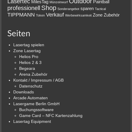
Outdoor
Lasertec
MilesTag
Paintball
Münzeinwurf
Shop
professionell
sparen
Sonderangebot
Tactical
TIPPMANN
Verkauf
Zone
Zubehör
Token
Werbewirksamkeit
Seiten
Lasertag spielen
Zone Lasertag
Helios Pro
Helios 2 & 3
Begeara
Arena Zubehör
Kontakt / Impressum / AGB
Datenschutz
Downloads
Arcade Automaten
Lasergame Berlin GmbH
Buchungssoftware
Game Card – NFC Kartenzahlung
Lasertag Equipment