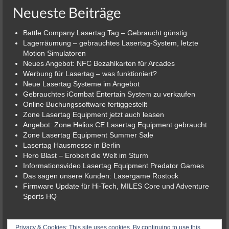
Neueste Beiträge
Battle Company Lasertag Tag – Gebraucht günstig
Lagerräumung – gebrauchtes Lasertag-System, letzte
Motion Simulatoren
Neues Angebot: NFC Bezahlkarten für Arcades
Werbung für Lasertag – was funktioniert?
Neue Lasertag Systeme im Angebot
Gebrauchtes iCombat Entertain System zu verkaufen
Online Buchungssoftware fertiggestellt
Zone Lasertag Equipment jetzt auch leasen
Angebot: Zone Helios CE Lasertag Equipment gebraucht
Zone Lasertag Equipment Summer Sale
Lasertag Hausmesse in Berlin
Hero Blast – Erobert die Welt im Sturm
Informationsvideo Lasertag Equipment Predator Games
Das sagen unsere Kunden: Lasergame Rostock
Firmware Update für Hi-Tech, MILES Core und Adventure
Sports HQ
© 2026 Lasergame-Berlin der Lasertag-Shop
Privacy & Cookies: This site uses cookies. By continuing to use this