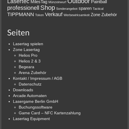
Outdoor
Lasertec
MilesTag
Paintball
Münzeinwurf
Shop
professionell
sparen
Sonderangebot
Tactical
TIPPMANN
Verkauf
Zone
Zubehör
Token
Werbewirksamkeit
Seiten
Lasertag spielen
Zone Lasertag
Helios Pro
Helios 2 & 3
Begeara
Arena Zubehör
Kontakt / Impressum / AGB
Datenschutz
Downloads
Arcade Automaten
Lasergame Berlin GmbH
Buchungssoftware
Game Card – NFC Kartenzahlung
Lasertag Equipment