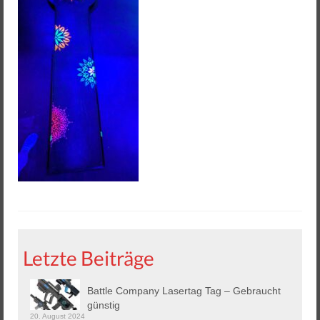
Helios 2 & 3
Helios Pro
Arena Zubehör
Lasergame Berlin GmbH
Game Card – NFC Kartenzahlung
Buchungssoftware
Arcade Automaten
Downloads
Kontakt / Impressum / AGB
Letzte Beiträge
Datenschutz
Battle Company Lasertag Tag – Gebraucht
günstig
20. August 2024