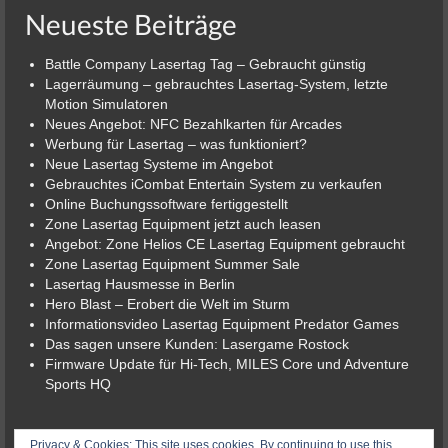
Neueste Beiträge
Battle Company Lasertag Tag – Gebraucht günstig
Lagerräumung – gebrauchtes Lasertag-System, letzte
Motion Simulatoren
Neues Angebot: NFC Bezahlkarten für Arcades
Werbung für Lasertag – was funktioniert?
Neue Lasertag Systeme im Angebot
Gebrauchtes iCombat Entertain System zu verkaufen
Online Buchungssoftware fertiggestellt
Zone Lasertag Equipment jetzt auch leasen
Angebot: Zone Helios CE Lasertag Equipment gebraucht
Zone Lasertag Equipment Summer Sale
Lasertag Hausmesse in Berlin
Hero Blast – Erobert die Welt im Sturm
Informationsvideo Lasertag Equipment Predator Games
Das sagen unsere Kunden: Lasergame Rostock
Firmware Update für Hi-Tech, MILES Core und Adventure
Sports HQ
© 2026 Lasergame-Berlin der Lasertag-Shop
Privacy & Cookies: This site uses cookies. By continuing to use this