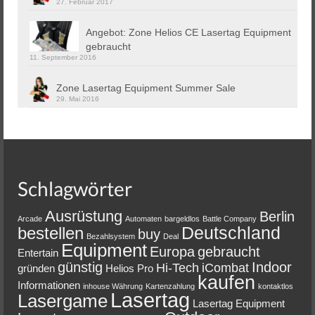
27. Februar 2017
Angebot: Zone Helios CE Lasertag Equipment
gebraucht
11. September 2016
Zone Lasertag Equipment Summer Sale
29. Mai 2016
Schlagwörter
Ausrüstung
Berlin
Arcade
Automaten
bargeldlos
Battle Company
Deutschland
bestellen
buy
Bezahlsystem
Deal
Equipment
Europa
gebraucht
Entertain
günstig
Indoor
Hi-Tech
iCombat
gründen
Helios Pro
kaufen
Informationen
inhouse Währung
Kartenzahlung
kontaktlos
Lasertag
Lasergame
Lasertag Equipment