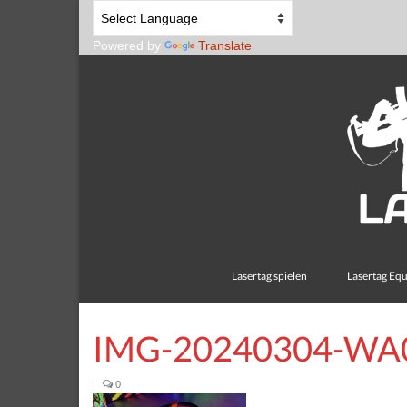
Powered by
Translate
Lasertag spielen
Lasertag Eq
IMG-20240304-WA
|
0