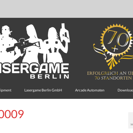
uipment
Lasergame Berlin GmbH
Arcade Automaten
Downloa
0009
M