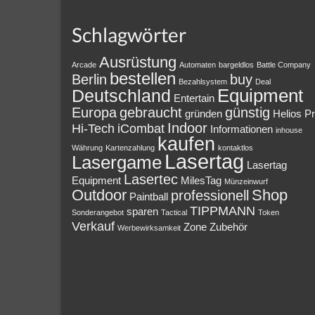
Schlagwörter
Ausrüstung
Arcade
Automaten
bargeldlos
Battle Company
bestellen
Berlin
buy
Bezahlsystem
Deal
Equipment
Deutschland
Entertain
Europa
gebraucht
günstig
gründen
Helios P
Indoor
Hi-Tech
iCombat
Informationen
inhouse
kaufen
Währung
Kartenzahlung
kontaktlos
Lasertag
Lasergame
Lasertag
Lasertec
Equipment
MilesTag
Münzeinwurf
Outdoor
Shop
professionell
Paintball
TIPPMANN
sparen
Sonderangebot
Tactical
Token
Verkauf
Zone
Zubehör
Werbewirksamkeit