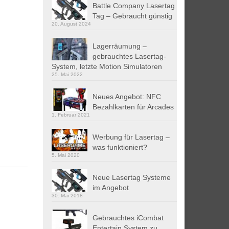
Battle Company Lasertag
Tag – Gebraucht günstig
20. August 2024
Lagerräumung –
gebrauchtes Lasertag-
System, letzte Motion Simulatoren
25. Mai 2022
Neues Angebot: NFC
Bezahlkarten für Arcades
1. Februar 2021
Werbung für Lasertag –
was funktioniert?
5. Mai 2020
Neue Lasertag Systeme
im Angebot
30. Mai 2018
Gebrauchtes iCombat
Entertain System zu