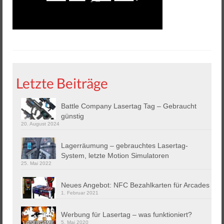
Helios 2 & 3
Helios Pro
Arena Zubehör
Lasergame Berlin GmbH
Letzte Beiträge
Game Card – NFC Kartenzahlung
Buchungssoftware
Battle Company Lasertag Tag – Gebraucht
günstig
20. August 2024
Arcade Automaten
Lagerräumung – gebrauchtes Lasertag-
Downloads
System, letzte Motion Simulatoren
25. Mai 2022
Kontakt / Impressum / AGB
Neues Angebot: NFC Bezahlkarten für Arcades
Datenschutz
1. Februar 2021
Werbung für Lasertag – was funktioniert?
5. Mai 2020