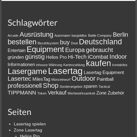
Schlagwörter
Ausrüstung
Berlin
Arcade
Automaten
bargeldlos
Battle Company
Deutschland
bestellen
buy
Bezahlsystem
Deal
Equipment
Europa
gebraucht
Entertain
günstig
Indoor
Hi-Tech
iCombat
gründen
Helios Pro
kaufen
Informationen
inhouse Währung
Kartenzahlung
kontaktlos
Lasertag
Lasergame
Lasertag Equipment
Outdoor
Lasertec
MilesTag
Paintball
Münzeinwurf
Shop
professionell
sparen
Sonderangebot
Tactical
TIPPMANN
Verkauf
Zone
Zubehör
Token
Werbewirksamkeit
Seiten
Lasertag spielen
Zone Lasertag
Helios Pro