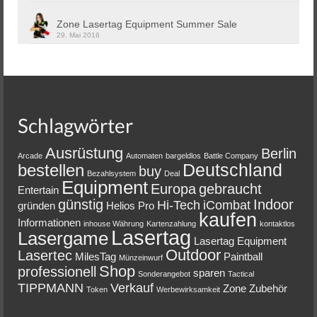
Zone Lasertag Equipment Summer Sale
29. Mai 2016
Schlagwörter
Ausrüstung
Berlin
Arcade
Automaten
bargeldlos
Battle Company
Deutschland
bestellen
buy
Bezahlsystem
Deal
Equipment
Europa
gebraucht
Entertain
günstig
Indoor
Hi-Tech
iCombat
gründen
Helios Pro
kaufen
Informationen
inhouse Währung
Kartenzahlung
kontaktlos
Lasertag
Lasergame
Lasertag Equipment
Outdoor
Lasertec
MilesTag
Paintball
Münzeinwurf
Shop
professionell
sparen
Sonderangebot
Tactical
TIPPMANN
Verkauf
Zone
Zubehör
Token
Werbewirksamkeit