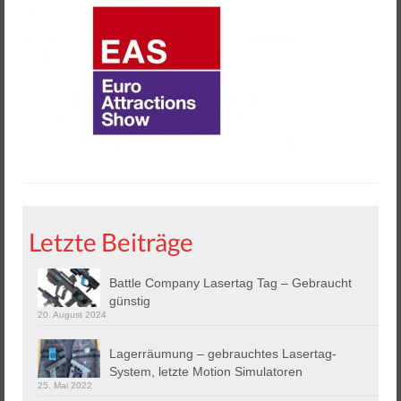
Helios 2 & 3
Helios Pro
Arena Zubehör
Lasergame Berlin GmbH
Game Card – NFC Kartenzahlung
Buchungssoftware
Arcade Automaten
Letzte Beiträge
Downloads
Battle Company Lasertag Tag – Gebraucht
Kontakt / Impressum / AGB
günstig
20. August 2024
Datenschutz
Lagerräumung – gebrauchtes Lasertag-
System, letzte Motion Simulatoren
25. Mai 2022