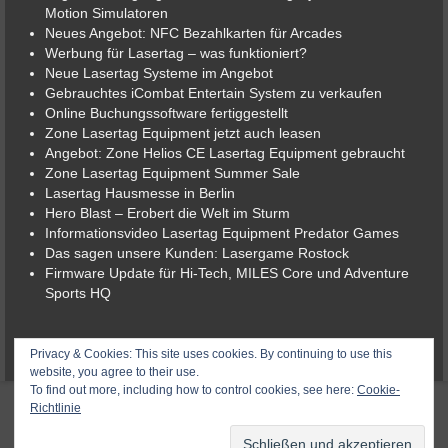
Motion Simulatoren
Neues Angebot: NFC Bezahlkarten für Arcades
Werbung für Lasertag – was funktioniert?
Neue Lasertag Systeme im Angebot
Gebrauchtes iCombat Entertain System zu verkaufen
Online Buchungssoftware fertiggestellt
Zone Lasertag Equipment jetzt auch leasen
Angebot: Zone Helios CE Lasertag Equipment gebraucht
Zone Lasertag Equipment Summer Sale
Lasertag Hausmesse in Berlin
Hero Blast – Erobert die Welt im Sturm
Informationsvideo Lasertag Equipment Predator Games
Das sagen unsere Kunden: Lasergame Rostock
Firmware Update für Hi-Tech, MILES Core und Adventure
Sports HQ
© 2026 Lasergame-Berlin der Lasertag-Shop
Privacy & Cookies: This site uses cookies. By continuing to use this
website, you agree to their use.
To find out more, including how to control cookies, see here:
Cookie-
Richtlinie