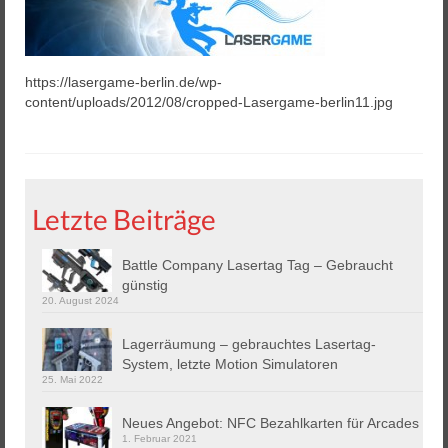
Helios 2 & 3
Helios Pro
https://lasergame-berlin.de/wp-
Arena Zubehör
content/uploads/2012/08/cropped-Lasergame-berlin11.jpg
Lasergame Berlin GmbH
Game Card – NFC Kartenzahlung
Letzte Beiträge
Buchungssoftware
Arcade Automaten
Battle Company Lasertag Tag – Gebraucht
günstig
Downloads
20. August 2024
Kontakt / Impressum / AGB
Lagerräumung – gebrauchtes Lasertag-
System, letzte Motion Simulatoren
Datenschutz
25. Mai 2022
Neues Angebot: NFC Bezahlkarten für Arcades
1. Februar 2021