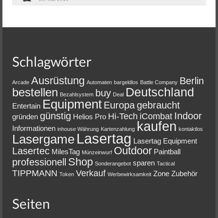
Schlagwörter
Ausrüstung
Berlin
Arcade
Automaten
bargeldlos
Battle Company
Deutschland
bestellen
buy
Bezahlsystem
Deal
Equipment
Europa
gebraucht
Entertain
günstig
Indoor
Hi-Tech
iCombat
gründen
Helios Pro
kaufen
Informationen
inhouse Währung
Kartenzahlung
kontaktlos
Lasertag
Lasergame
Lasertag Equipment
Outdoor
Lasertec
MilesTag
Paintball
Münzeinwurf
Shop
professionell
sparen
Sonderangebot
Tactical
TIPPMANN
Verkauf
Zone
Zubehör
Token
Werbewirksamkeit
Seiten