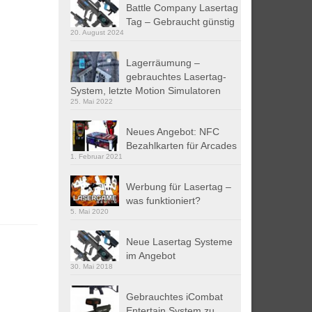
Battle Company Lasertag
Tag – Gebraucht günstig
20. August 2024
Lagerräumung –
gebrauchtes Lasertag-
System, letzte Motion Simulatoren
25. Mai 2022
Neues Angebot: NFC
Bezahlkarten für Arcades
1. Februar 2021
Werbung für Lasertag –
was funktioniert?
5. Mai 2020
Neue Lasertag Systeme
im Angebot
30. Mai 2018
Gebrauchtes iCombat
Entertain System zu