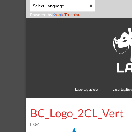
Powered by
Translate
Lasertag spielen
Lasertag Eq
BC_Logo_2CL_Vert
|
0