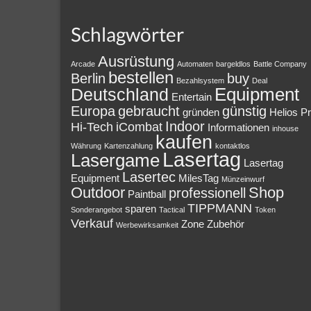
Schlagwörter
Ausrüstung
Arcade
Automaten
bargeldlos
Battle Company
bestellen
Berlin
buy
Bezahlsystem
Deal
Equipment
Deutschland
Entertain
Europa
gebraucht
günstig
gründen
Helios P
Indoor
Hi-Tech
iCombat
Informationen
inhouse
kaufen
Währung
Kartenzahlung
kontaktlos
Lasertag
Lasergame
Lasertag
Lasertec
Equipment
MilesTag
Münzeinwurf
Outdoor
Shop
professionell
Paintball
TIPPMANN
sparen
Sonderangebot
Tactical
Token
Verkauf
Zone
Zubehör
Werbewirksamkeit