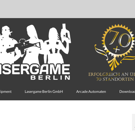
uipment
Lasergame Berlin GmbH
Arcade Automaten
Downloa