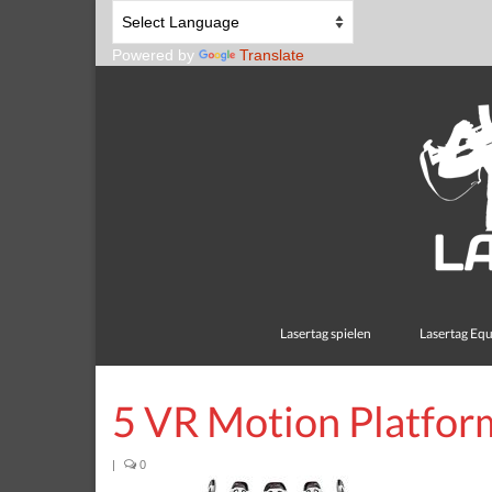
Powered by
Translate
Lasertag spielen
Lasertag Eq
5 VR Motion Platfor
|
0