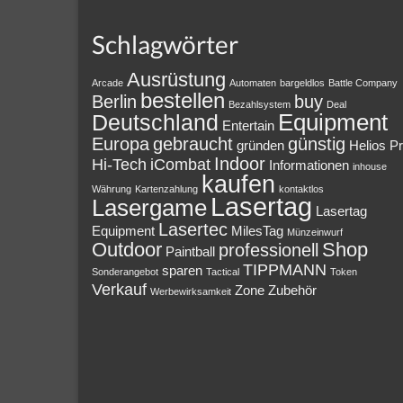
Schlagwörter
Ausrüstung
Arcade
Automaten
bargeldlos
Battle Company
bestellen
Berlin
buy
Bezahlsystem
Deal
Equipment
Deutschland
Entertain
Europa
gebraucht
günstig
gründen
Helios P
Indoor
Hi-Tech
iCombat
Informationen
inhouse
kaufen
Währung
Kartenzahlung
kontaktlos
Lasertag
Lasergame
Lasertag
Lasertec
Equipment
MilesTag
Münzeinwurf
Outdoor
Shop
professionell
Paintball
TIPPMANN
sparen
Sonderangebot
Tactical
Token
Verkauf
Zone
Zubehör
Werbewirksamkeit