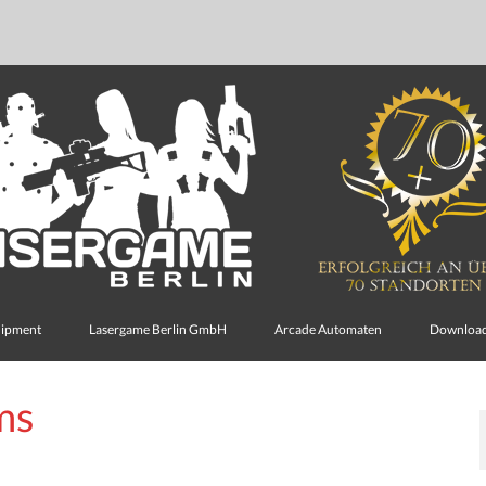
uipment
Lasergame Berlin GmbH
Arcade Automaten
Downloa
ms