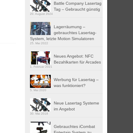
Battle Company Lasertag
Tag – Gebraucht günstig
20. August 2024
Lagerräumung –
gebrauchtes Lasertag-
System, letzte Motion Simulatoren
25. Mai 2022
Neues Angebot: NFC
Bezahlkarten für Arcades
1. Februar 2021
Werbung für Lasertag –
was funktioniert?
5. Mai 2020
Neue Lasertag Systeme
im Angebot
30. Mai 2018
Gebrauchtes iCombat
Entertain System zu