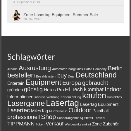
11. September 2016
Zone Lasertag Equipment Summer Sale
29. Mai 2016
Schlagwörter
Ausrüstung
Berlin
Arcade
Automaten
bargeldlos
Battle Company
Deutschland
bestellen
buy
Bezahlsystem
Deal
Equipment
Europa
gebraucht
Entertain
günstig
Indoor
Hi-Tech
iCombat
gründen
Helios Pro
kaufen
Informationen
inhouse Währung
Kartenzahlung
kontaktlos
Lasertag
Lasergame
Lasertag Equipment
Outdoor
Lasertec
MilesTag
Paintball
Münzeinwurf
Shop
professionell
sparen
Sonderangebot
Tactical
TIPPMANN
Verkauf
Zone
Zubehör
Token
Werbewirksamkeit