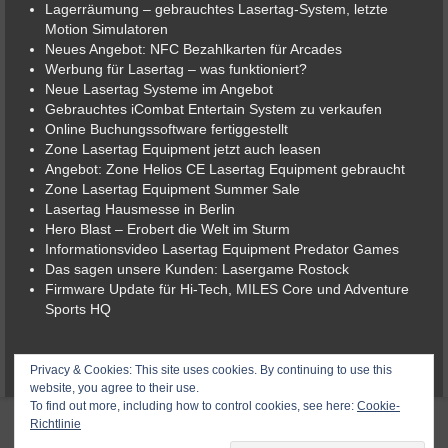
Lagerräumung – gebrauchtes Lasertag-System, letzte
Motion Simulatoren
Neues Angebot: NFC Bezahlkarten für Arcades
Werbung für Lasertag – was funktioniert?
Neue Lasertag Systeme im Angebot
Gebrauchtes iCombat Entertain System zu verkaufen
Online Buchungssoftware fertiggestellt
Zone Lasertag Equipment jetzt auch leasen
Angebot: Zone Helios CE Lasertag Equipment gebraucht
Zone Lasertag Equipment Summer Sale
Lasertag Hausmesse in Berlin
Hero Blast – Erobert die Welt im Sturm
Informationsvideo Lasertag Equipment Predator Games
Das sagen unsere Kunden: Lasergame Rostock
Firmware Update für Hi-Tech, MILES Core und Adventure
Sports HQ
© 2026 Lasergame-Berlin der Lasertag-Shop
Privacy & Cookies: This site uses cookies. By continuing to use this
website, you agree to their use.
To find out more, including how to control cookies, see here:
Cookie-
Richtlinie