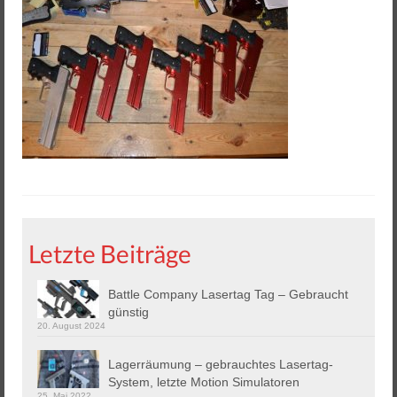
Helios 2 & 3
Helios Pro
Arena Zubehör
Lasergame Berlin GmbH
Game Card – NFC Kartenzahlung
Buchungssoftware
Arcade Automaten
Letzte Beiträge
Downloads
Battle Company Lasertag Tag – Gebraucht
Kontakt / Impressum / AGB
günstig
20. August 2024
Datenschutz
Lagerräumung – gebrauchtes Lasertag-
System, letzte Motion Simulatoren
25. Mai 2022